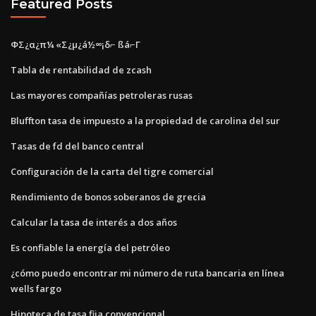
Featured Posts
ΦΣ¿α¿π¼ «Σ¿µ¿á½∞¡δ⌐ ßá⌐Γ
Tabla de rentabilidad de zcash
Las mayores compañías petroleras rusas
Bluffton tasa de impuesto a la propiedad de carolina del sur
Tasas de fd del banco central
Configuración de la carta del tigre comercial
Rendimiento de bonos soberanos de grecia
Calcular la tasa de interés a dos años
Es confiable la energía del petróleo
¿cómo puedo encontrar mi número de ruta bancaria en línea
wells fargo
Hipoteca de tasa fija convencional