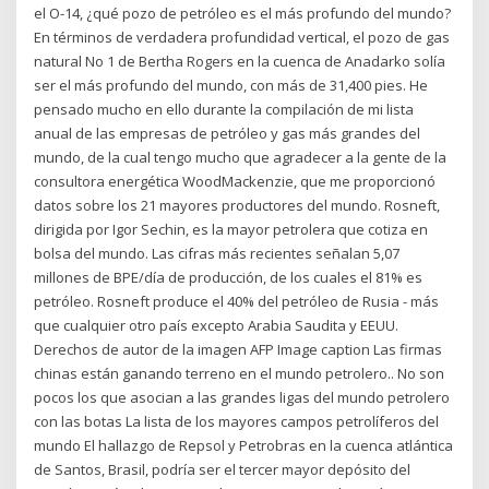
el O-14, ¿qué pozo de petróleo es el más profundo del mundo?
En términos de verdadera profundidad vertical, el pozo de gas
natural No 1 de Bertha Rogers en la cuenca de Anadarko solía
ser el más profundo del mundo, con más de 31,400 pies. He
pensado mucho en ello durante la compilación de mi lista
anual de las empresas de petróleo y gas más grandes del
mundo, de la cual tengo mucho que agradecer a la gente de la
consultora energética WoodMackenzie, que me proporcionó
datos sobre los 21 mayores productores del mundo. Rosneft,
dirigida por Igor Sechin, es la mayor petrolera que cotiza en
bolsa del mundo. Las cifras más recientes señalan 5,07
millones de BPE/día de producción, de los cuales el 81% es
petróleo. Rosneft produce el 40% del petróleo de Rusia - más
que cualquier otro país excepto Arabia Saudita y EEUU.
Derechos de autor de la imagen AFP Image caption Las firmas
chinas están ganando terreno en el mundo petrolero.. No son
pocos los que asocian a las grandes ligas del mundo petrolero
con las botas La lista de los mayores campos petrolíferos del
mundo El hallazgo de Repsol y Petrobras en la cuenca atlántica
de Santos, Brasil, podría ser el tercer mayor depósito del