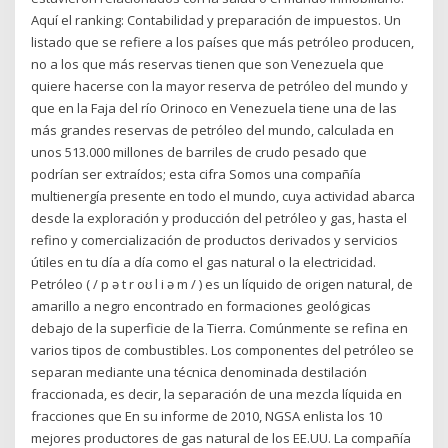
Aquí el ranking: Contabilidad y preparación de impuestos. Un
listado que se refiere a los países que más petróleo producen,
no a los que más reservas tienen que son Venezuela que
quiere hacerse con la mayor reserva de petróleo del mundo y
que en la Faja del río Orinoco en Venezuela tiene una de las
más grandes reservas de petróleo del mundo, calculada en
unos 513.000 millones de barriles de crudo pesado que
podrían ser extraídos; esta cifra Somos una compañía
multienergía presente en todo el mundo, cuya actividad abarca
desde la exploración y producción del petróleo y gas, hasta el
refino y comercialización de productos derivados y servicios
útiles en tu día a día como el gas natural o la electricidad.
Petróleo ( / p ə t r oʊ l i ə m / ) es un líquido de origen natural, de
amarillo a negro encontrado en formaciones geológicas
debajo de la superficie de la Tierra. Comúnmente se refina en
varios tipos de combustibles. Los componentes del petróleo se
separan mediante una técnica denominada destilación
fraccionada, es decir, la separación de una mezcla líquida en
fracciones que En su informe de 2010, NGSA enlista los 10
mejores productores de gas natural de los EE.UU. La compañía